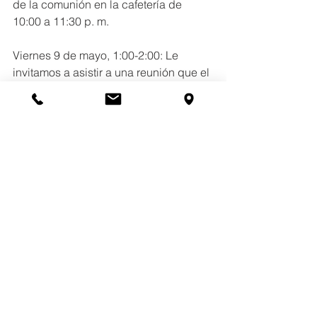
de la comunión en la cafetería de 
10:00 a 11:30 p. m.
Viernes 9 de mayo, 1:00-2:00: Le 
invitamos a asistir a una reunión que el 
Distrito 99 de Cicero llevará a cabo en 
su Edificio Administrativo, 5110 W. 24th 
Street, para hablar sobre cómo los 
estudiantes con discapacidades que 
asisten a OLC pueden recibir servicios 
del Distrito 99 de Cicero durante el 
año escolar 2025-2026. Si su hijo/a 
cuenta con un Plan de Servicios 
Individualizado (PSI) o un Plan 504 en 
OLC, le animamos a asistir.
Atentamente en Cristo,
Frank S. Zarate, Jr., Ed.D., Director