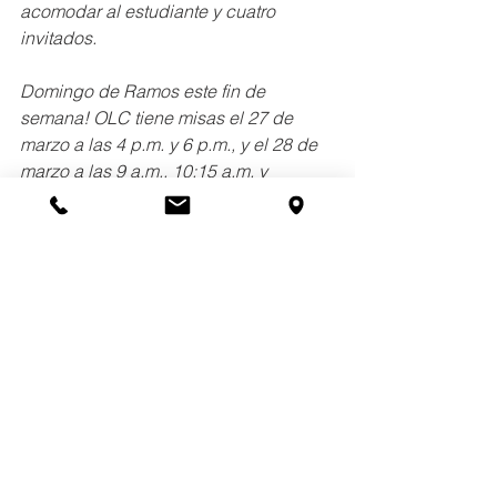
acomodar al estudiante y cuatro 
invitados.
Domingo de Ramos este fin de 
semana! OLC tiene misas el 27 de 
marzo a las 4 p.m. y 6 p.m., y el 28 de 
marzo a las 9 a.m., 10:15 a.m. y 
mediodía. Llame al 708 863-1207 ext. 
1 para registrarse. ¡Traiga a su 
estudiante de OLC y dé el ejemplo!
Suyo en Cristo,
Frank S. Zárate, Jr., Ed.D.
Director
(708) 652-0262
fzarate@archchicago.org