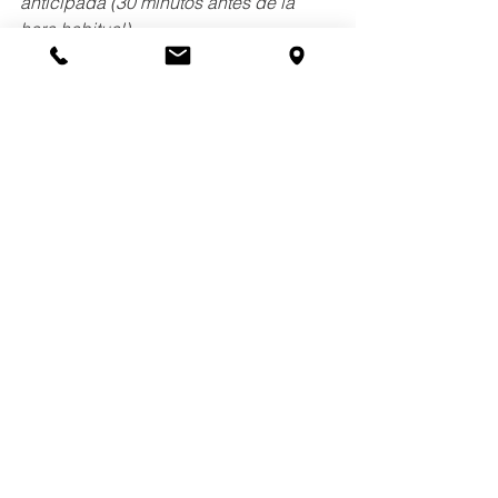
anticipada (30 minutos antes de la 
hora habitual)
About
Our Lady of Charity School serves
students Pre Kindergarten 3 through 8th
grade from Cicero, Berwyn, Stickney, &
Chicago. Contact us today for a tour!
Contact Us
Office:
(708) 652-0262
Email:
office@olc-school.org